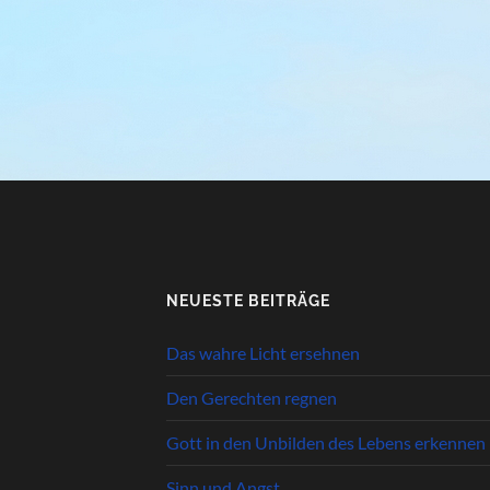
NEUESTE BEITRÄGE
Das wahre Licht ersehnen
Den Gerechten regnen
Gott in den Unbilden des Lebens erkennen
Sinn und Angst