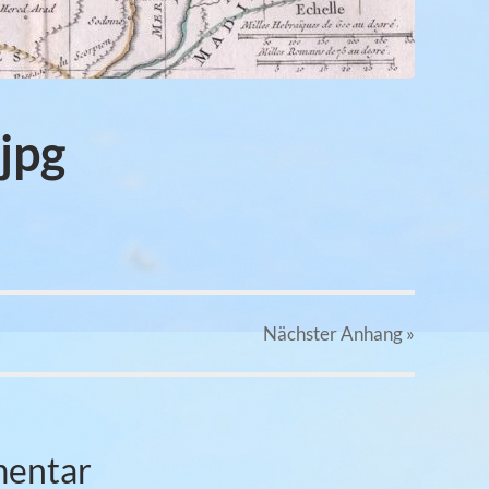
jpg
Nächster
Anhang
»
mentar