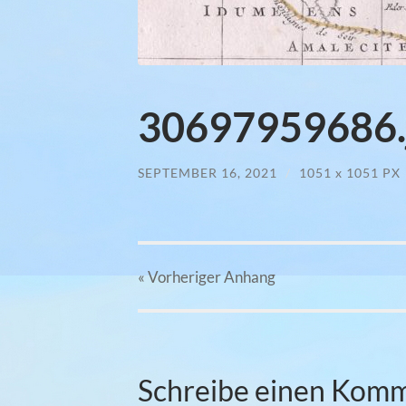
30697959686.
SEPTEMBER 16, 2021
/
1051
x
1051 PX
« Vorheriger
Anhang
Schreibe einen Kom