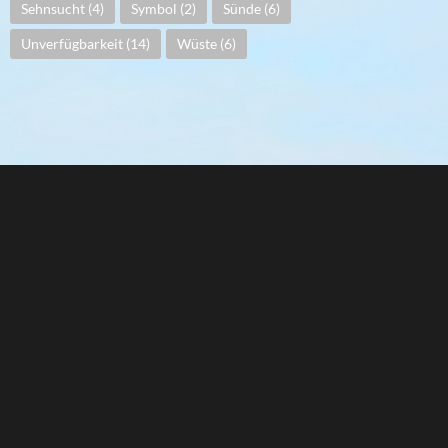
Sehnsucht
(4)
Symbol
(2)
Sünde
(6)
Unverfügbarkeit
(14)
Wüste
(6)