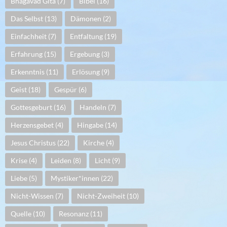
Bhagavad Gita
(7)
Bibel
(16)
Das Selbst
(13)
Dämonen
(2)
Einfachheit
(7)
Entfaltung
(19)
Erfahrung
(15)
Ergebung
(3)
Erkenntnis
(11)
Erlösung
(9)
Geist
(18)
Gespür
(6)
Gottesgeburt
(16)
Handeln
(7)
Herzensgebet
(4)
Hingabe
(14)
Jesus Christus
(22)
Kirche
(4)
Krise
(4)
Leiden
(8)
Licht
(9)
Liebe
(5)
Mystiker*innen
(22)
Nicht-Wissen
(7)
Nicht-Zweiheit
(10)
Quelle
(10)
Resonanz
(11)