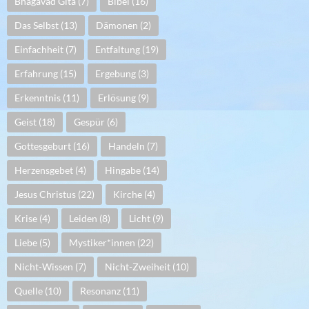
Bhagavad Gita
(7)
Bibel
(16)
Das Selbst
(13)
Dämonen
(2)
Einfachheit
(7)
Entfaltung
(19)
Erfahrung
(15)
Ergebung
(3)
Erkenntnis
(11)
Erlösung
(9)
Geist
(18)
Gespür
(6)
Gottesgeburt
(16)
Handeln
(7)
Herzensgebet
(4)
Hingabe
(14)
Jesus Christus
(22)
Kirche
(4)
Krise
(4)
Leiden
(8)
Licht
(9)
Liebe
(5)
Mystiker*innen
(22)
Nicht-Wissen
(7)
Nicht-Zweiheit
(10)
Quelle
(10)
Resonanz
(11)