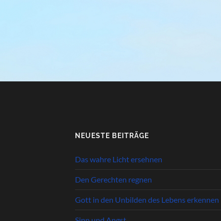
NEUESTE BEITRÄGE
Das wahre Licht ersehnen
Den Gerechten regnen
Gott in den Unbilden des Lebens erkennen
Sinn und Angst