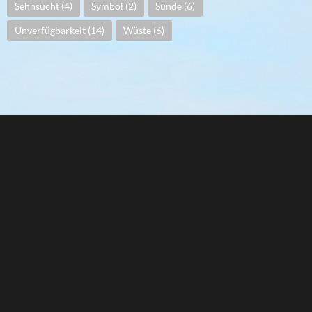
Sehnsucht
(4)
Symbol
(2)
Sünde
(6)
Unverfügbarkeit
(14)
Wüste
(6)