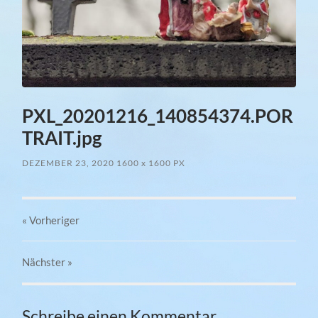
PXL_20201216_140854374.POR
TRAIT.jpg
DEZEMBER 23, 2020
1600
x
1600 PX
« Vorheriger
Nächster
»
Schreibe einen Kommentar