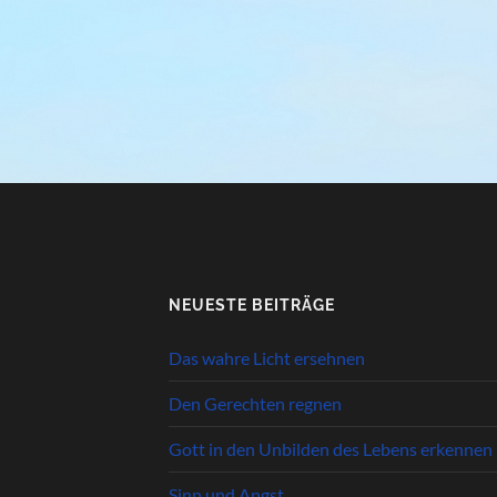
NEUESTE BEITRÄGE
Das wahre Licht ersehnen
Den Gerechten regnen
Gott in den Unbilden des Lebens erkennen
Sinn und Angst