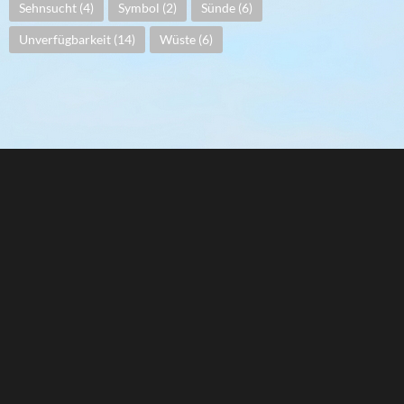
Sehnsucht
(4)
Symbol
(2)
Sünde
(6)
Unverfügbarkeit
(14)
Wüste
(6)