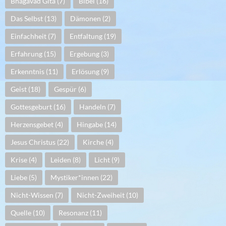
Bhagavad Gita
(7)
Bibel
(16)
Das Selbst
(13)
Dämonen
(2)
Einfachheit
(7)
Entfaltung
(19)
Erfahrung
(15)
Ergebung
(3)
Erkenntnis
(11)
Erlösung
(9)
Geist
(18)
Gespür
(6)
Gottesgeburt
(16)
Handeln
(7)
Herzensgebet
(4)
Hingabe
(14)
Jesus Christus
(22)
Kirche
(4)
Krise
(4)
Leiden
(8)
Licht
(9)
Liebe
(5)
Mystiker*innen
(22)
Nicht-Wissen
(7)
Nicht-Zweiheit
(10)
Quelle
(10)
Resonanz
(11)