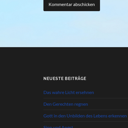
NEUESTE BEITRÄGE
Das wahre Licht ersehnen
Den Gerechten regnen
Gott in den Unbilden des Lebens erkennen
Sinn und Angst