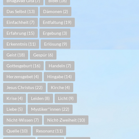
Bhagavad Gita
(7)
Bibel
(16)
Das Selbst
(13)
Dämonen
(2)
Einfachheit
(7)
Entfaltung
(19)
Erfahrung
(15)
Ergebung
(3)
Erkenntnis
(11)
Erlösung
(9)
Geist
(18)
Gespür
(6)
Gottesgeburt
(16)
Handeln
(7)
Herzensgebet
(4)
Hingabe
(14)
Jesus Christus
(22)
Kirche
(4)
Krise
(4)
Leiden
(8)
Licht
(9)
Liebe
(5)
Mystiker*innen
(22)
Nicht-Wissen
(7)
Nicht-Zweiheit
(10)
Quelle
(10)
Resonanz
(11)