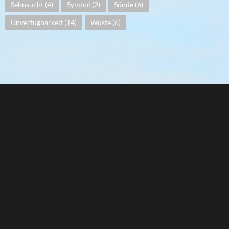
Sehnsucht
(4)
Symbol
(2)
Sünde
(6)
Unverfügbarkeit
(14)
Wüste
(6)