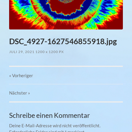
DSC_4927-1627546855918.jpg
JULI 29, 2021
1200
x
1200 PX
« Vorheriger
Nächster
»
Schreibe einen Kommentar
Deine E-Mail-Adresse wird nicht veröffentlicht.
Erforderliche Felder sind mit
*
markiert