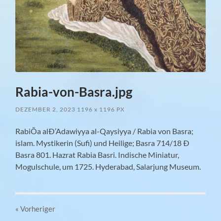
Rabia-von-Basra.jpg
DEZEMBER 2, 2023
1196
x
1196 PX
RabiÕa alÐ’Adawiyya al-Qaysiyya / Rabia von Basra;
islam. Mystikerin (Sufi) und Heilige; Basra 714/18 Ð
Basra 801. Hazrat Rabia Basri. Indische Miniatur,
Mogulschule, um 1725. Hyderabad, Salarjung Museum.
« Vorheriger