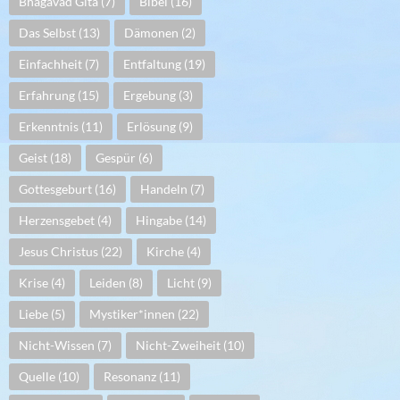
Bhagavad Gita
(7)
Bibel
(16)
Das Selbst
(13)
Dämonen
(2)
Einfachheit
(7)
Entfaltung
(19)
Erfahrung
(15)
Ergebung
(3)
Erkenntnis
(11)
Erlösung
(9)
Geist
(18)
Gespür
(6)
Gottesgeburt
(16)
Handeln
(7)
Herzensgebet
(4)
Hingabe
(14)
Jesus Christus
(22)
Kirche
(4)
Krise
(4)
Leiden
(8)
Licht
(9)
Liebe
(5)
Mystiker*innen
(22)
Nicht-Wissen
(7)
Nicht-Zweiheit
(10)
Quelle
(10)
Resonanz
(11)