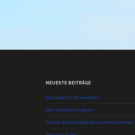
NEUESTE BEITRÄGE
Das wahre Licht ersehnen
Den Gerechten regnen
Gott in den Unbilden des Lebens erkennen
Sinn und Angst