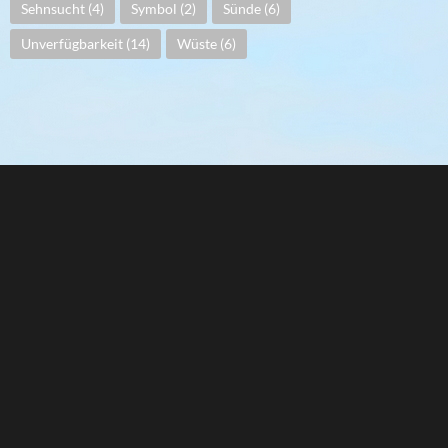
Sehnsucht
(4)
Symbol
(2)
Sünde
(6)
Unverfügbarkeit
(14)
Wüste
(6)