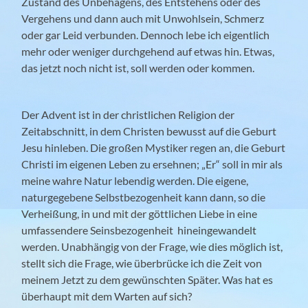
Zustand des Unbehagens, des Entstehens oder des
Vergehens und dann auch mit Unwohlsein, Schmerz
oder gar Leid verbunden.
Dennoch lebe ich eigentlich
mehr oder weniger durchgehend auf etwas hin. Etwas,
das jetzt noch nicht ist, soll werden oder kommen.
Der Advent ist in der christlichen Religion der
Zeitabschnitt, in dem Christen bewusst auf die Geburt
Jesu hinleben. Die großen Mystiker regen an, die Geburt
Christi im eigenen Leben zu ersehnen; „Er“ soll in mir als
meine wahre Natur lebendig werden. Die eigene,
naturgegebene Selbstbezogenheit kann dann, so die
Verheißung, in und mit der göttlichen Liebe in eine
umfassendere Seinsbezogenheit hineingewandelt
werden. Unabhängig von der Frage, wie dies möglich ist,
stellt sich die Frage, wie überbrücke ich die Zeit von
meinem Jetzt zu dem gewünschten Später. Was hat es
überhaupt mit dem Warten auf sich?