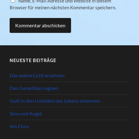
Name, E-Mail-Adresse und Website in diesem
Browser für meinen nächsten Kommentar speichern.
NEUESTE BEITRÄGE
Das wahre Licht ersehnen
Den Gerechten regnen
Gott in den Unbilden des Lebens erkennen
Sinn und Angst
Am Fluss