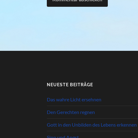
NEUESTE BEITRÄGE
Das wahre Licht ersehnen
Den Gerechten regnen
Gott in den Unbilden des Lebens erkennen
Sinn und Angst