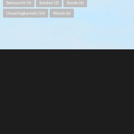
Sehnsucht
(4)
Symbol
(2)
Sünde
(6)
Unverfügbarkeit
(14)
Wüste
(6)