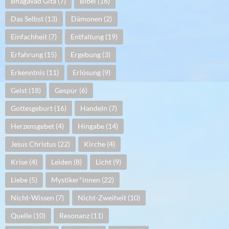
Bhagavad Gita
(7)
Bibel
(16)
Das Selbst
(13)
Dämonen
(2)
Einfachheit
(7)
Entfaltung
(19)
Erfahrung
(15)
Ergebung
(3)
Erkenntnis
(11)
Erlösung
(9)
Geist
(18)
Gespür
(6)
Gottesgeburt
(16)
Handeln
(7)
Herzensgebet
(4)
Hingabe
(14)
Jesus Christus
(22)
Kirche
(4)
Krise
(4)
Leiden
(8)
Licht
(9)
Liebe
(5)
Mystiker*innen
(22)
Nicht-Wissen
(7)
Nicht-Zweiheit
(10)
Quelle
(10)
Resonanz
(11)