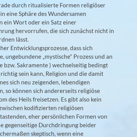
de durch ritualisierte Formen religiöser
n in eine Sphäre des Wundersamen
ein Wort oder ein Satz einer
hrung hervorrufen, die sich zunächst nicht in
rdnen lässt.
cher Entwicklungsprozesse, dass sich
eie, ungebundene „mystische“ Prozess und an
e bzw. Sakramente ) wechselseitig bedingt
 richtig sein kann, Religion und die damit
es sich neu zeigenden, lebendigen
n, so können sich andererseits religiöse
 des Heils freisetzen. Es gibt also kein
wischen kodifizierten religiösen
tastenden, eher persönlichen Formen von
eine gegenseitige Durchdringung beider
eichermaßen skeptisch, wenn eine