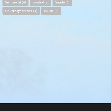
Sehnsucht
(4)
Symbol
(2)
Sünde
(6)
Unverfügbarkeit
(14)
Wüste
(6)