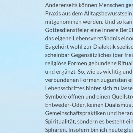
Andererseits können Menschen gera
Praxis aus dem Alltagsbewusstsei
mitgenommen werden. Und so kann 
Gottesdienstfeier eine innere Berü
das eigene Lebensverständnis eino
Es gehört wohl zur Dialektik seelis
scheinbar Gegensätzliches (der fr
religiöse Formen gebundene Ritual
und ergänzt. So, wie es wichtig und
verbundenen Formen zugunsten ein
Lebensschrittes hinter sich zu lasse
Symbole öffnen und einen Quellstrom
Entweder-Oder, keinen Dualismus z
Gemeinschaftspraktiken und heran
Spiritualität, sondern es besteht 
Sphären. Insofern bin ich heute gl