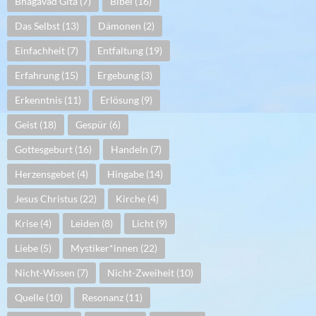
Bhagavad Gita
(7)
Bibel
(16)
Das Selbst
(13)
Dämonen
(2)
Einfachheit
(7)
Entfaltung
(19)
Erfahrung
(15)
Ergebung
(3)
Erkenntnis
(11)
Erlösung
(9)
Geist
(18)
Gespür
(6)
Gottesgeburt
(16)
Handeln
(7)
Herzensgebet
(4)
Hingabe
(14)
Jesus Christus
(22)
Kirche
(4)
Krise
(4)
Leiden
(8)
Licht
(9)
Liebe
(5)
Mystiker*innen
(22)
Nicht-Wissen
(7)
Nicht-Zweiheit
(10)
Quelle
(10)
Resonanz
(11)