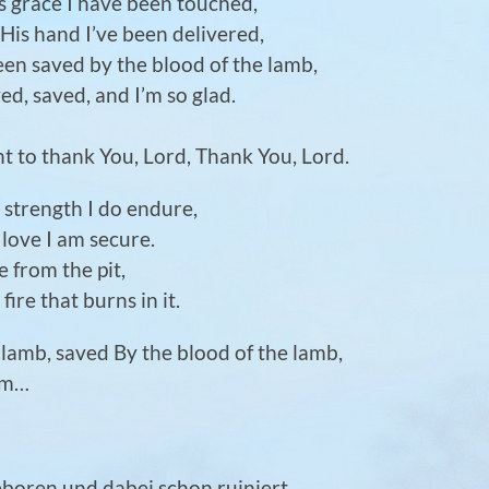
s grace I have been touched,
His hand I’ve been delivered,
 been saved by the blood of the lamb,
ed, saved, and I’m so glad.
nt to thank You, Lord, Thank You, Lord.
s strength I do endure,
 love I am secure.
 from the pit,
ire that burns in it.
 lamb, saved By the blood of the lamb,
I’m…
boren und dabei schon ruiniert.