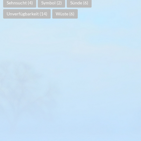
Sehnsucht
(4)
Symbol
(2)
Sünde
(6)
Unverfügbarkeit
(14)
Wüste
(6)