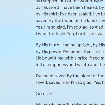
as I stepped out of the womb.
By Hi
by His word I have been healed, by 
by His spirit I’ve been sealed. I’ve
Saved By the blood of the lamb, sav
Yes, I’m so glad, I’m so glad, so glad,
I want to thank You, Lord, I just wa
By His truth I can be upright, by Hi
By His power I’ve been lifted, in His
He bought me with a price, freed me
full of emptiness and wrath and the f
I’ve been saved By the blood of the
saved, saved, and I’m so glad. Yes, 
Gerettet
Ich wurde vom Teufel geblendet, ge