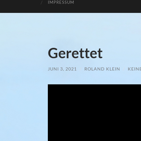
IMPRESSUM
Gerettet
JUNI 3, 2021
/
ROLAND KLEIN
/
KEIN