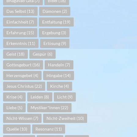
Bhagavad Gita
(7)
Bibel
(16)
Das Selbst
(13)
Dämonen
(2)
Einfachheit
(7)
Entfaltung
(19)
Erfahrung
(15)
Ergebung
(3)
Erkenntnis
(11)
Erlösung
(9)
Geist
(18)
Gespür
(6)
Gottesgeburt
(16)
Handeln
(7)
Herzensgebet
(4)
Hingabe
(14)
Jesus Christus
(22)
Kirche
(4)
Krise
(4)
Leiden
(8)
Licht
(9)
Liebe
(5)
Mystiker*innen
(22)
Nicht-Wissen
(7)
Nicht-Zweiheit
(10)
Quelle
(10)
Resonanz
(11)