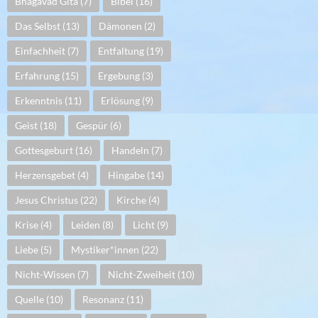
Bhagavad Gita
(7)
Bibel
(16)
Das Selbst
(13)
Dämonen
(2)
Einfachheit
(7)
Entfaltung
(19)
Erfahrung
(15)
Ergebung
(3)
Erkenntnis
(11)
Erlösung
(9)
Geist
(18)
Gespür
(6)
Gottesgeburt
(16)
Handeln
(7)
Herzensgebet
(4)
Hingabe
(14)
Jesus Christus
(22)
Kirche
(4)
Krise
(4)
Leiden
(8)
Licht
(9)
Liebe
(5)
Mystiker*innen
(22)
Nicht-Wissen
(7)
Nicht-Zweiheit
(10)
Quelle
(10)
Resonanz
(11)