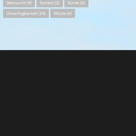
Sehnsucht
(4)
Symbol
(2)
Sünde
(6)
Unverfügbarkeit
(14)
Wüste
(6)