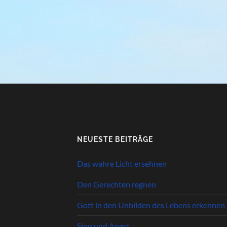
NEUESTE BEITRÄGE
Das wahre Licht ersehnen
Den Gerechten regnen
Gott in den Unbilden des Lebens erkennen
Sinn und Angst